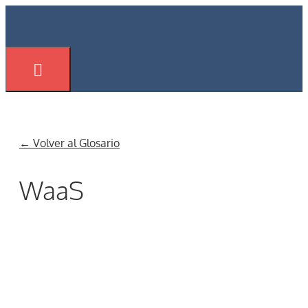
Saltar
al
contenido
Menú
← Volver al Glosario
WaaS