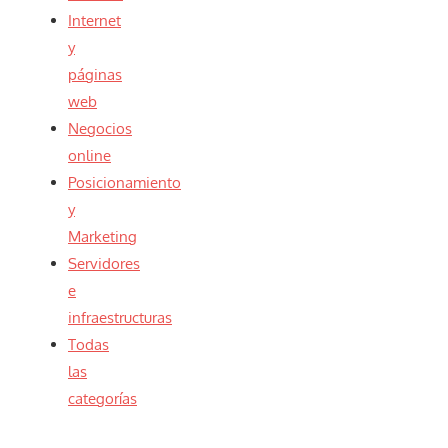
Internet
y
páginas
web
Negocios
online
Posicionamiento
y
Marketing
Servidores
e
infraestructuras
Todas
las
categorías