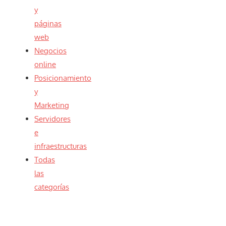
y
páginas
web
Negocios
online
Posicionamiento
y
Marketing
Servidores
e
infraestructuras
Todas
las
categorías