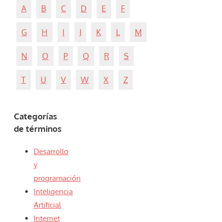
A
B
C
D
E
F
G
H
I
J
K
L
M
N
O
P
Q
R
S
T
U
V
W
X
Z
Categorías
de términos
Desarrollo
y
programación
Inteligencia
Artificial
Internet