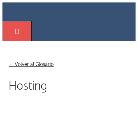
Saltar
al
contenido
Menú
← Volver al Glosario
Hosting