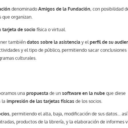
ación
denominado
Amigos de la Fundación
, con posibilidad d
es que organizan.
na
tarjeta de socio
física o virtual.
btener también
datos sobre la asistencia
y el
perfil de su audie
ctividades y el tipo de público, permitiendo sacar conclusiones 
gramas culturales.
laboramos una
propuesta
de un
software en la nube
que diese
a la
impresión de las tarjetas físicas
de los socios.
ocios
, permitiendo el alta, baja, modificación de sus datos… as
tradas, productos de la librería, y la elaboración de informes v