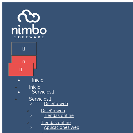
Saltar
al
contenido
Menú
Menú
Inicio
Menú
Inicio
Servicios
Servicios
Diseño web
Diseño web
Tiendas online
Tiendas online
Aplicaciones web