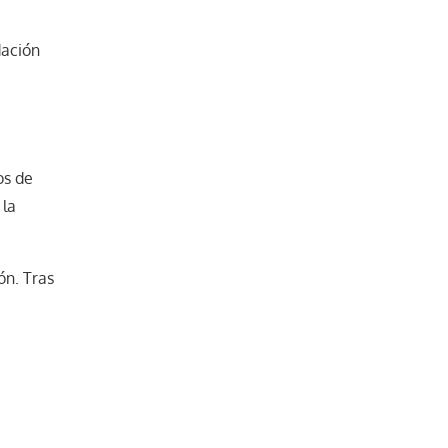
dación
os de
 la
ón. Tras