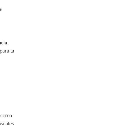
e
ncia
.
para la
í como
isuales