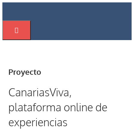
Saltar
al
contenido
Menú
Proyecto
CanariasViva,
plataforma online de
experiencias