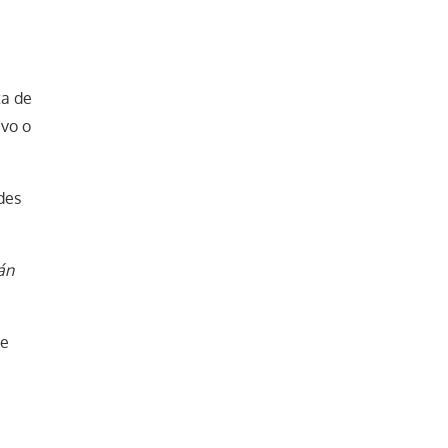
ta de
ivo o
des
án
de