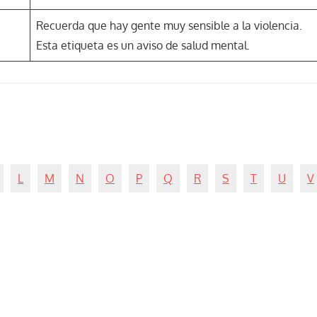
Recuerda que hay gente muy sensible a la violencia.
Esta etiqueta es un aviso de salud mental.
L
M
N
O
P
Q
R
S
T
U
V