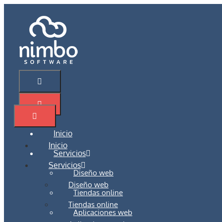
Saltar
al
contenido
Menú
Menú
Inicio
Menú
Inicio
Servicios
Servicios
Diseño web
Diseño web
Tiendas online
Tiendas online
Aplicaciones web