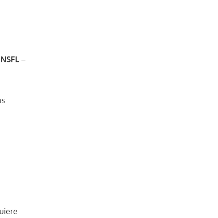
o
NSFL
–
as
uiere