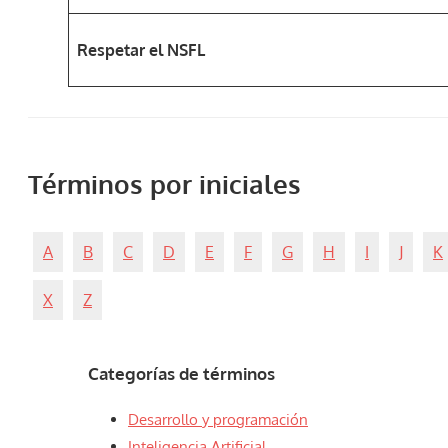
Respetar el NSFL
Términos por iniciales
A
B
C
D
E
F
G
H
I
J
K
X
Z
Categorías de términos
Desarrollo y programación
Inteligencia Artificial