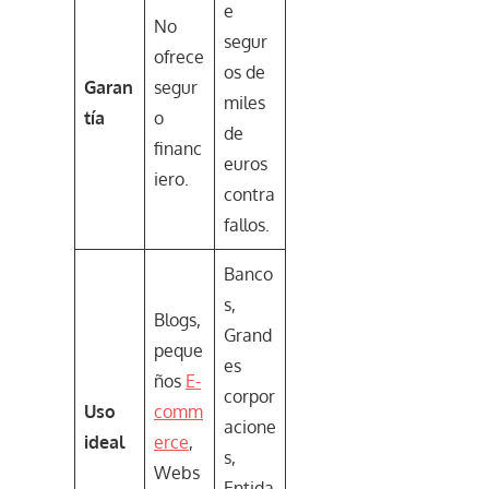
e
No
segur
ofrece
os de
Garan
segur
miles
tía
o
de
financ
euros
iero.
contra
fallos.
Banco
s,
Blogs,
Grand
peque
es
ños
E-
corpor
Uso
comm
acione
ideal
erce
,
s,
Webs
Entida