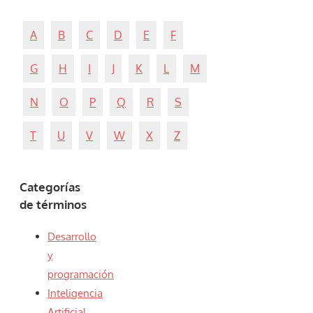
A
B
C
D
E
F
G
H
I
J
K
L
M
N
O
P
Q
R
S
T
U
V
W
X
Z
Categorías
de términos
Desarrollo
y
programación
Inteligencia
Artificial