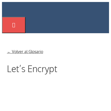
Saltar
al
contenido
Menú
← Volver al Glosario
Let’s Encrypt