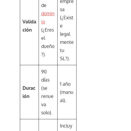
empre
de
sa
domin
(¿Exist
Valida
io
e
ción
(¿Eres
legal
el
mente
dueño
tu
?).
SL?).
90
días
1 año
Durac
(se
(manu
ión
renue
al).
va
solo).
Incluy