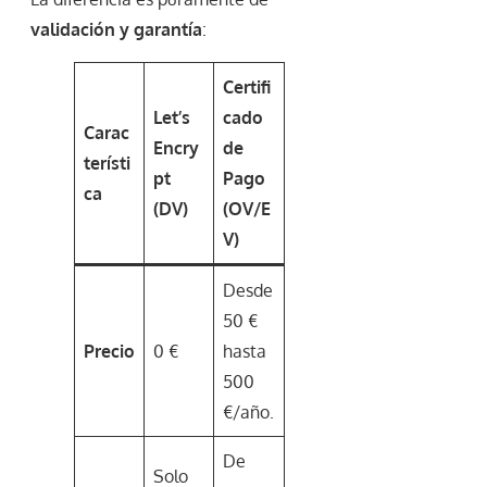
validación y garantía
:
Certifi
Let’s
cado
Carac
Encry
de
terísti
pt
Pago
ca
(DV)
(OV/E
V)
Desde
50 €
Precio
0 €
hasta
500
€/año.
De
Solo