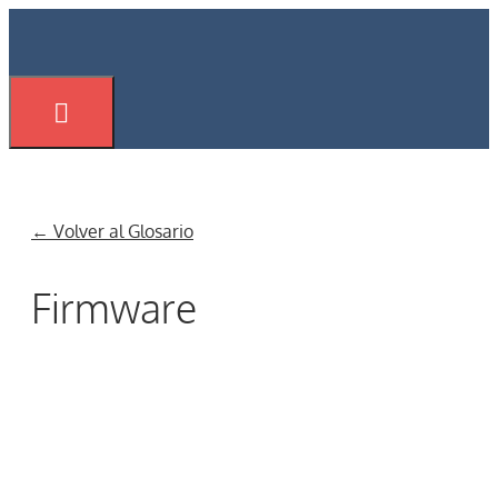
Saltar
al
contenido
Menú
← Volver al Glosario
Firmware