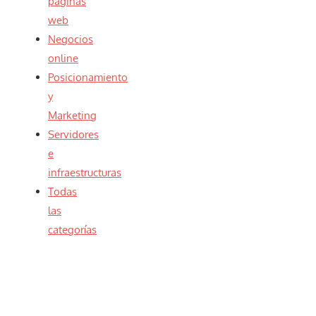
páginas
web
Negocios
online
Posicionamiento
y
Marketing
Servidores
e
infraestructuras
Todas
las
categorías