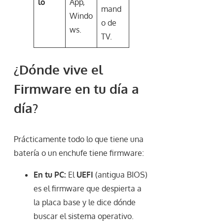
lo
App,
mand
Windo
o de
ws.
TV.
¿Dónde vive el
Firmware en tu día a
día?
Prácticamente todo lo que tiene una
batería o un enchufe tiene firmware:
En tu PC:
El
UEFI
(antigua BIOS)
es el firmware que despierta a
la placa base y le dice dónde
buscar el sistema operativo.