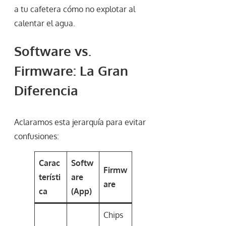
a tu cafetera cómo no explotar al
calentar el agua.
Software vs.
Firmware: La Gran
Diferencia
Aclaramos esta jerarquía para evitar
confusiones:
Carac
Softw
Firmw
terísti
are
are
ca
(App)
Chips