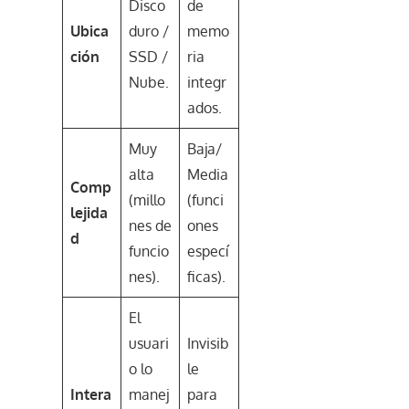
Disco
de
Ubica
duro /
memo
ción
SSD /
ria
Nube.
integr
ados.
Muy
Baja/
alta
Media
Comp
(millo
(funci
lejida
nes de
ones
d
funcio
especí
nes).
ficas).
El
usuari
Invisib
o lo
le
Intera
manej
para