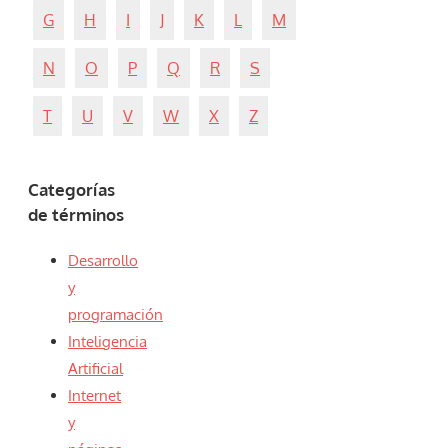
G
H
I
J
K
L
M
N
O
P
Q
R
S
T
U
V
W
X
Z
Categorías
de términos
Desarrollo
y
programación
Inteligencia
Artificial
Internet
y