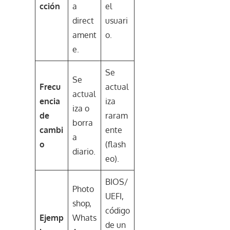
cción
a
el
direct
usuari
ament
o.
e.
Se
Se
Frecu
actual
actual
encia
iza
iza o
de
raram
borra
cambi
ente
a
o
(flash
diario.
eo).
BIOS/
Photo
UEFI,
shop,
código
Ejemp
Whats
de un