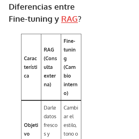
Diferencias entre
Fine-tuning y
RAG
?
Fine-
RAG
tunin
Carac
(Cons
g
terísti
ulta
(Cam
ca
exter
bio
na)
intern
o)
Darle
Cambi
datos
ar el
Objeti
fresco
estilo,
vo
s y
tono o