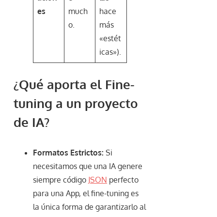
es
much
hace
o.
más
«estét
icas»).
¿Qué aporta el Fine-
tuning a un proyecto
de IA?
Formatos Estrictos:
Si
necesitamos que una IA genere
siempre código
JSON
perfecto
para una App, el fine-tuning es
la única forma de garantizarlo al