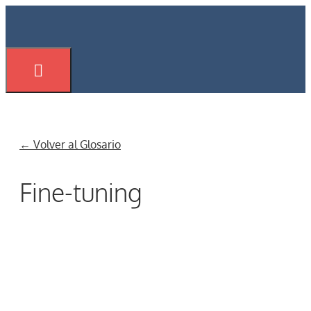
Saltar
al
contenido
Menú
← Volver al Glosario
Fine-tuning