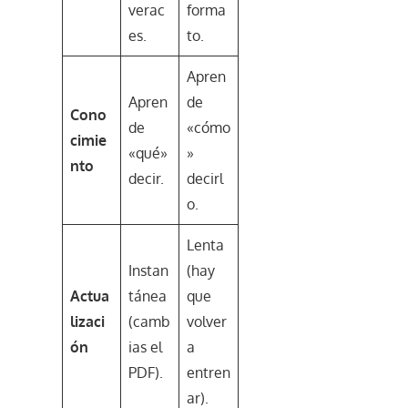
verac
forma
es.
to.
Apren
Apren
de
Cono
de
«cómo
cimie
«qué»
»
nto
decir.
decirl
o.
Lenta
Instan
(hay
Actua
tánea
que
lizaci
(camb
volver
ón
ias el
a
PDF).
entren
ar).