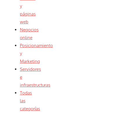
y
páginas
web
Negocios
online
Posicionamiento
y
Marketing
Servidores
e
infraestructuras
Todas
las
categorías