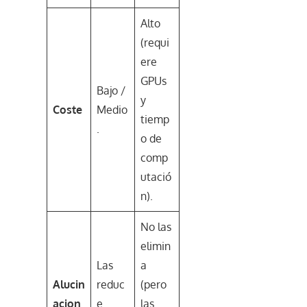
Alto
(requi
ere
GPUs
Bajo /
y
Coste
Medio
tiemp
.
o de
comp
utació
n).
No las
elimin
Las
a
Alucin
reduc
(pero
acion
e
las