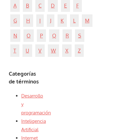
A
B
C
D
E
F
G
H
I
J
K
L
M
N
O
P
Q
R
S
T
U
V
W
X
Z
Categorías
de términos
Desarrollo
y
programación
Inteligencia
Artificial
Internet