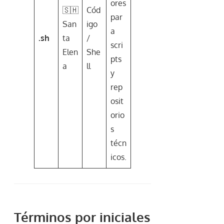
ores
🇸🇭
Cód
par
San
igo
a
.sh
ta
/
scri
Elen
She
pts
a
ll
y
rep
osit
orio
s
técn
icos.
Términos por iniciales