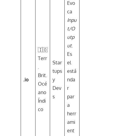
Evo
ca
Inpu
t/O
utp
ut
.
🇮🇴
Es
Terr
Star
el
.
tups
está
Brit.
.io
y
nda
Océ
Dev
r
ano
s
par
Índi
a
co
herr
ami
ent