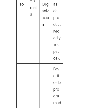
So
.so
Org
as
mali
aniz
de
a
ació
pro
n
duct
ivid
ad y
«es
paci
os».
Fav
orit
o de
pro
gra
mad