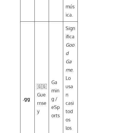
mús
ica.
Sign
ifica
Goo
d
Ga
me
.
Lo
Ga
🇬🇬
usa
min
Gue
n
.gg
g /
rnse
casi
eSp
y
tod
orts
os
los