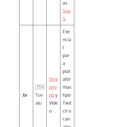
as
Saa
S
.
Ese
ncia
l
par
a
plat
Stre
afor
🇹🇻
ami
mas
.tv
Tuv
ng
y
tipo
alu
Víde
Twit
o
ch o
can
ales