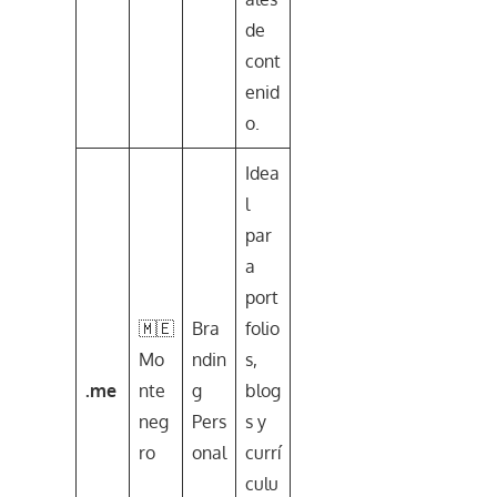
de
cont
enid
o.
Idea
l
par
a
port
🇲🇪
Bra
folio
Mo
ndin
s,
.me
nte
g
blog
neg
Pers
s y
ro
onal
currí
culu