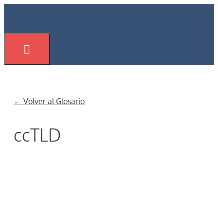
Saltar
al
contenido
Menú
← Volver al Glosario
ccTLD