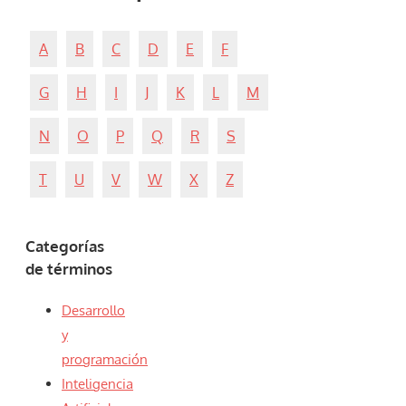
A
B
C
D
E
F
G
H
I
J
K
L
M
N
O
P
Q
R
S
T
U
V
W
X
Z
Categorías
de términos
Desarrollo
y
programación
Inteligencia