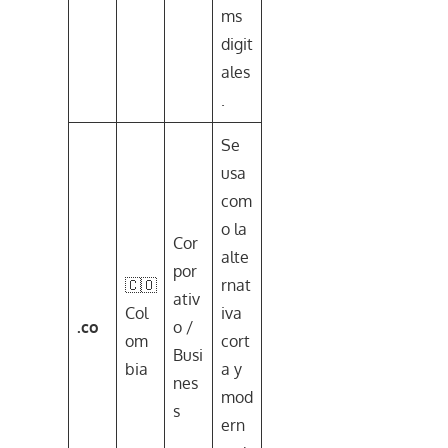
ms
digit
ales
.
Se
usa
com
o la
Cor
alte
por
🇨🇴
rnat
ativ
Col
iva
.co
o /
om
cort
Busi
bia
a y
nes
mod
s
ern