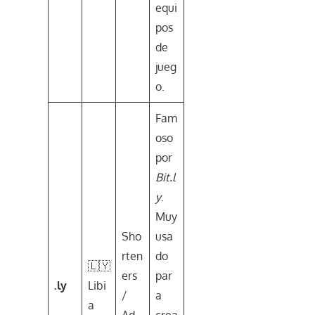
equi
pos
de
jueg
o.
Fam
oso
por
Bit.l
y
.
Muy
Sho
usa
rten
do
🇱🇾
ers
par
.ly
Libi
/
a
a