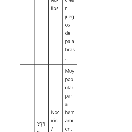
Ad-
crea
libs
r
jueg
os
de
pala
bras
.
Muy
pop
ular
par
a
Noc
herr
ión
ami
🇸🇴
/
ent