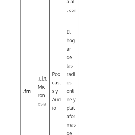
a al
.com
.
El
hog
ar
de
las
Pod
radi
🇫🇲
cast
os
Mic
.fm
s y
onli
ron
Aud
ne y
esia
io
plat
afor
mas
de