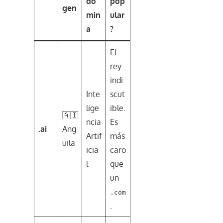
do
pop
gen
min
ular
a
?
El
rey
indi
Inte
scut
lige
ible.
🇦🇮
ncia
Es
.ai
Ang
Artif
más
uila
icia
caro
l
que
un
.com
.