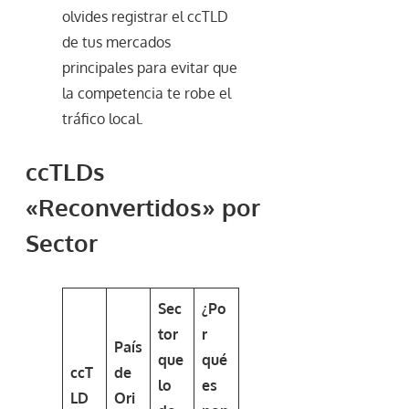
olvides registrar el ccTLD
de tus mercados
principales para evitar que
la competencia te robe el
tráfico local.
ccTLDs
«Reconvertidos» por
Sector
Sec
¿Po
tor
r
País
que
qué
ccT
de
lo
es
LD
Ori